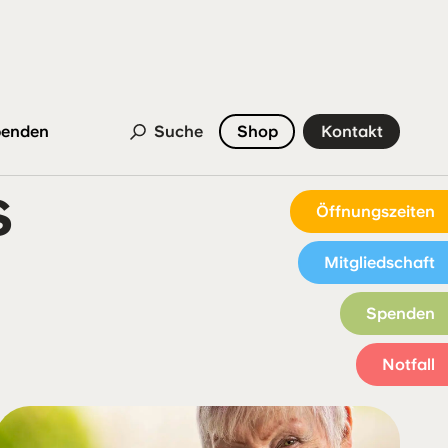
enden
Suche
Shop
Kontakt
s
Öffnungszeiten
Mitgliedschaft
Spenden
Notfall