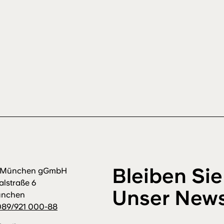
Bleiben Sie
m München gGmbH
alstraße 6
Unser News
ünchen
089/921 000-88