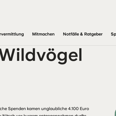
rvermittlung
Mitmachen
Notfälle & Ratgeber
Sp
 Wildvögel
liche Spenden kamen unglaubliche 4.100 Euro
ek Nitsch vor kurzem entgegennehmen durfte.