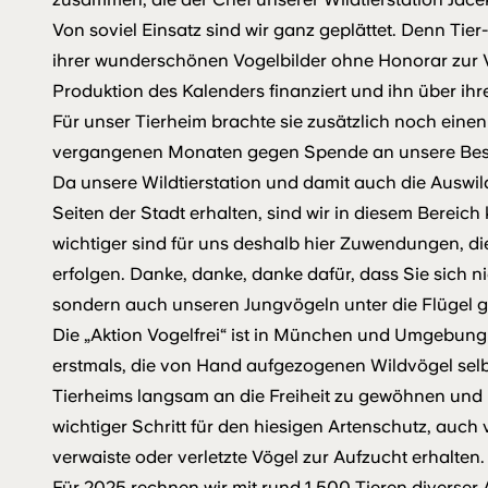
Von soviel Einsatz sind wir ganz geplättet. Denn Tier
ihrer wunderschönen Vogelbilder ohne Honorar zur V
Produktion des Kalenders finanziert und ihn über ihr
Für unser Tierheim brachte sie zusätzlich noch einen
vergangenen Monaten gegen Spende an unsere Besu
Da unsere Wildtierstation und damit auch die Auswi
Seiten der Stadt erhalten, sind wir in diesem Berei
wichtiger sind für uns deshalb hier Zuwendungen, di
erfolgen. Danke, danke, danke dafür, dass Sie sich ni
sondern auch unseren Jungvögeln unter die Flügel g
Die „Aktion Vogelfrei“ ist in München und Umgebung 
erstmals, die von Hand aufgezogenen Wildvögel sel
Tierheims langsam an die Freiheit zu gewöhnen und i
wichtiger Schritt für den hiesigen Artenschutz, auch
verwaiste oder verletzte Vögel zur Aufzucht erhalten.
Für 2025 rechnen wir mit rund 1.500 Tieren diverser