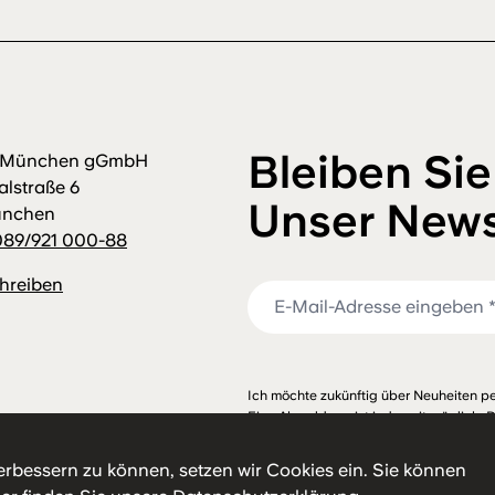
Bleiben Sie
m München gGmbH
alstraße 6
Unser News
ünchen
089/921 000-88
chreiben
Ich möchte zukünftig über Neuheiten pe
Eine Abmeldung ist jederzeit möglich. 
habe ich zur Kenntnis genommen.
erbessern zu können, setzen wir Cookies ein. Sie können