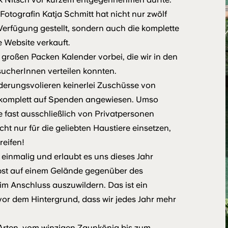
-Fotografin Katja Schmitt hat nicht nur zwölf
erfügung gestellt, sondern auch die komplette
e Website verkauft.
 großen Packen Kalender vorbei, die wir in den
cherInnen verteilen konnten.
lderungsvolieren keinerlei Zuschüsse von
ch komplett auf Spenden angewiesen. Umso
e fast ausschließlich von Privatpersonen
cht nur für die geliebten Haustiere einsetzen,
reifen!
einmalig und erlaubt es uns dieses Jahr
bst auf einem Gelände gegenüber des
m Anschluss auszuwildern. Das ist ein
 vor dem Hintergrund, dass wir jedes Jahr mehr
 Arten, vom winzigen Zaunkönig bis zum