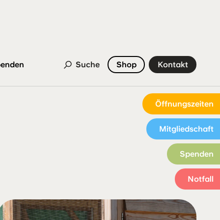
enden
Suche
Shop
Kontakt
Öffnungszeiten
Mitgliedschaft
Spenden
Notfall