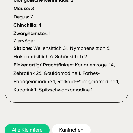
Mongolische Rennmaus:
2
Mäuse:
3
Degus:
7
Chinchilla:
4
Zwerghamster:
1
Ziervögel:
Sittiche:
Wellensittich 31, Nymphensittich 6,
Halsbandsittich 6, Schönsittich 2
Finkenartig/ Prachtfinken:
Kanarienvogel 14,
Zebrafink 26, Gouldamadine 1, Forbes-
Papageiamadine 1, Rotkopf-Papageiamadine 1,
Kubafink 1, Spitzschwanzamadine 1
Alle Kleintiere
Kaninchen