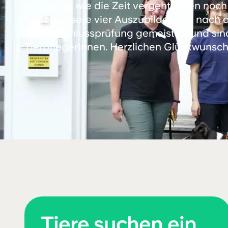
Wahnsinn wie die Zeit vergeht: Eben noch
haben unsere vier Auszubildenden nach dr
ihre Abschlussprüfung gemeistert und sind 
TierpflegerInnen. Herzlichen Glückwunsch
Tiere suchen ein