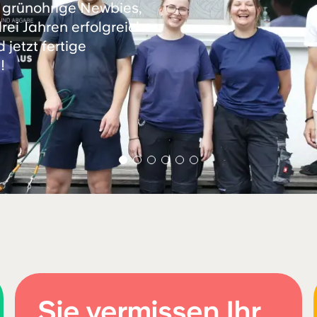
 grünohrige Newbies,
ei Jahren erfolgreich
jetzt fertige
!
Sie vermissen Ihr