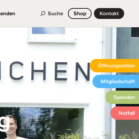
enden
Suche
Shop
Kontakt
Öffnungszeiten
Mitgliedschaft
Spenden
ig
Notfall