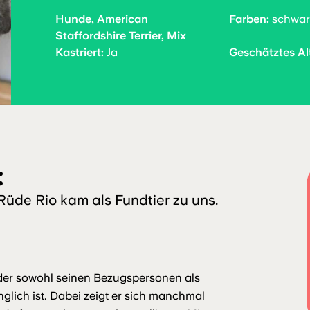
Hunde, American
Farben:
schwarz
Staffordshire Terrier, Mix
Kastriert:
Ja
Geschätztes Alt
:
Rüde Rio kam als Fundtier zu uns.
 der sowohl seinen Bezugspersonen als
ich ist. Dabei zeigt er sich manchmal