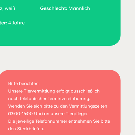
, weiß
Geschlecht:
Männlich
er:
4 Jahre
Bitte beachten:
Unsere Tiervermittlung erfolgt ausschließlich
nach telefonischer Terminvereinbarung.
Wenden Sie sich bitte zu den Vermittlungszeiten
(13:00-16:00 Uhr) an unsere Tierpfleger.
Die jeweilige Telefonnummer entnehmen Sie bitte
den Steckbriefen.