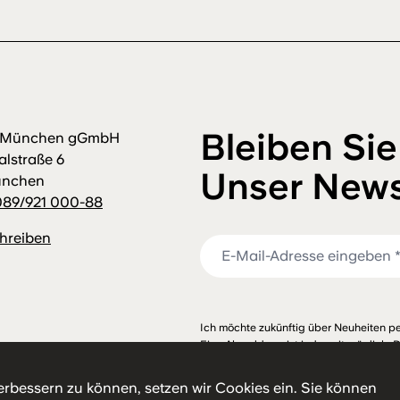
Bleiben Sie
m München gGmbH
alstraße 6
Unser News
ünchen
089/921 000-88
chreiben
Ich möchte zukünftig über Neuheiten pe
Eine Abmeldung ist jederzeit möglich. 
habe ich zur Kenntnis genommen.
erbessern zu können, setzen wir Cookies ein. Sie können