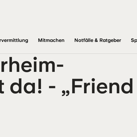
-Kollektion ist da! - „Friend For Life“
rvermittlung
Mitmachen
Notfälle & Ratgeber
Sp
erheim-
t da! - „Friend