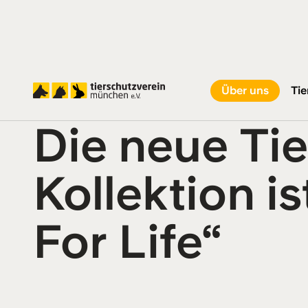
Startseite
Über uns
Aktuelles
Neuigkeiten
Die neue Tierheim
Über uns
Tie
Die neue Ti
Kollektion is
For Life“