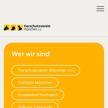
Über uns
Wer wir sind
Tierschutzverein München e.V.
Tierheim München
Gnadenhof Kirchasch
Stiftung Tierschutz