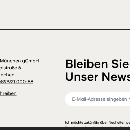
Bleiben Sie
m München gGmbH
alstraße 6
Unser News
ünchen
089/921 000-88
chreiben
Ich möchte zukünftig über Neuheiten pe
Eine Abmeldung ist jederzeit möglich. 