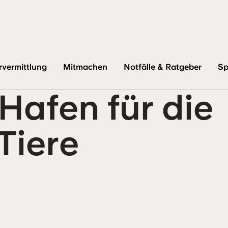
en für die Gnadenhof-Tiere
rvermittlung
Mitmachen
Notfälle & Ratgeber
Sp
 Hafen für die
Tiere