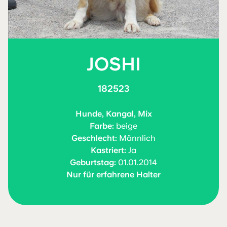
JOSHI
182523
Hunde, Kangal, Mix
Farbe:
beige
Geschlecht:
Männlich
Kastriert:
Ja
Geburtstag:
01.01.2014
Nur für erfahrene Halter