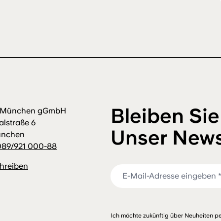
Bleiben Sie
m München gGmbH
alstraße 6
Unser News
ünchen
089/921 000-88
chreiben
Ich möchte zukünftig über Neuheiten pe