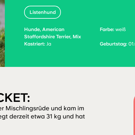
Listenhund
Hunde, American
Farbe:
weiß
Staffordshire Terrier, Mix
Kastriert:
Ja
Geburtstag:
01.
CKET:
er Mischlingsrüde und kam im
egt derzeit etwa 31 kg und hat