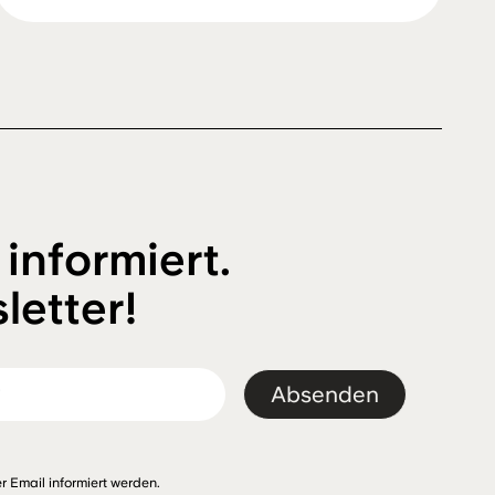
 informiert.
letter!
Absenden
r Email informiert werden.