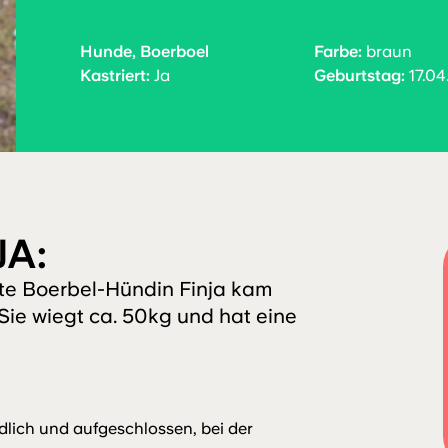
Hunde, Boerboel
Farbe:
braun
Kastriert:
Ja
Geburtstag:
17.04
JA:
rte Boerbel-Hündin Finja kam
 Sie wiegt ca. 50kg und hat eine
dlich und aufgeschlossen, bei der