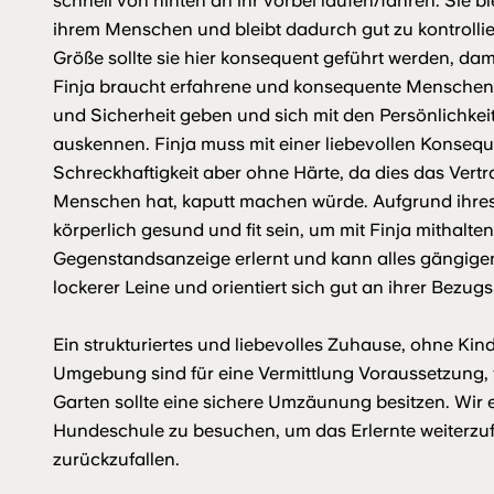
schnell von hinten an ihr vorbei laufen/fahren. Sie bl
ihrem Menschen und bleibt dadurch gut zu kontrolli
Größe sollte sie hier konsequent geführt werden, da
Finja braucht erfahrene und konsequente Menschen an 
und Sicherheit geben und sich mit den Persönlichk
auskennen. Finja muss mit einer liebevollen Konsequ
Schreckhaftigkeit aber ohne Härte, da dies das Vertra
Menschen hat, kaputt machen würde. Aufgrund ihres G
körperlich gesund und fit sein, um mit Finja mithalt
Gegenstandsanzeige erlernt und kann alles gängige
lockerer Leine und orientiert sich gut an ihrer Bezug
Ein strukturiertes und liebevolles Zuhause, ohne Kind
Umgebung sind für eine Vermittlung Voraussetzung, 
Garten sollte eine sichere Umzäunung besitzen. Wir
Hundeschule zu besuchen, um das Erlernte weiterzuf
zurückzufallen.