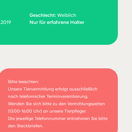
Geschlecht:
Weiblich
.2019
Nur für erfahrene Halter
Bitte beachten:
Unsere Tiervermittlung erfolgt ausschließlich
nach telefonischer Terminvereinbarung.
Wenden Sie sich bitte zu den Vermittlungszeiten
(13:00-16:00 Uhr) an unsere Tierpfleger.
Die jeweilige Telefonnummer entnehmen Sie bitte
den Steckbriefen.