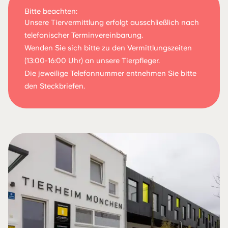
Bitte beachten:
Unsere Tiervermittlung erfolgt ausschließlich nach
telefonischer Terminvereinbarung.
Wenden Sie sich bitte zu den Vermittlungszeiten
(13:00-16:00 Uhr) an unsere Tierpfleger.
Die jeweilige Telefonnummer entnehmen Sie bitte
den Steckbriefen.