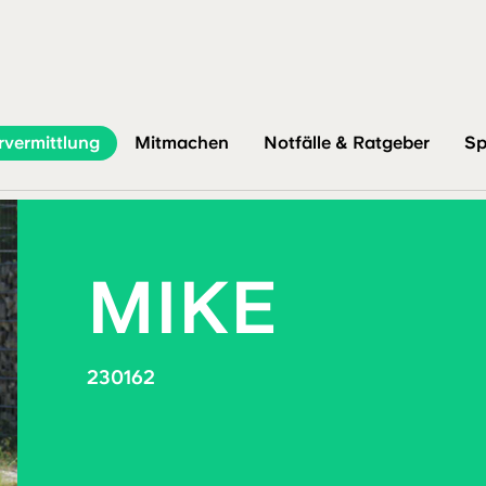
rvermittlung
Mitmachen
Notfälle & Ratgeber
Sp
MIKE
230162