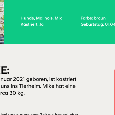
Hunde, Malinois, Mix
Farbe:
braun
Kastriert:
Ja
Geburtstag:
01.04
E:
nuar 2021 geboren, ist kastriert
uns ins Tierheim. Mike hat eine
rca 30 kg.
i uns zur meisten Zeit als freundlicher