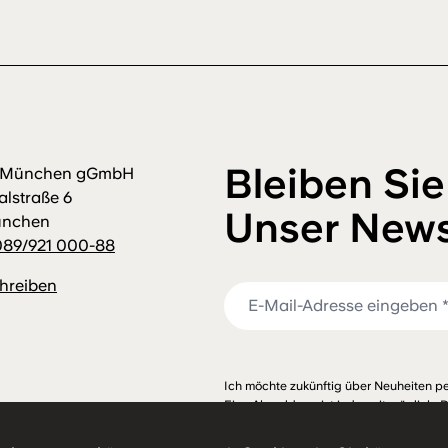
Bleiben Sie
m München gGmbH
alstraße 6
Unser News
ünchen
089/921 000-88
chreiben
Ich möchte zukünftig über Neuheiten pe
Eine Abmeldung ist jederzeit möglich. 
habe ich zur Kenntnis genommen.