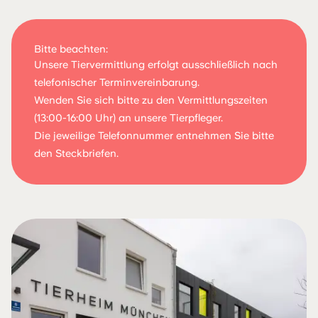
Bitte beachten:
Unsere Tiervermittlung erfolgt ausschließlich nach
telefonischer Terminvereinbarung.
Wenden Sie sich bitte zu den Vermittlungszeiten
(13:00-16:00 Uhr) an unsere Tierpfleger.
Die jeweilige Telefonnummer entnehmen Sie bitte
den Steckbriefen.