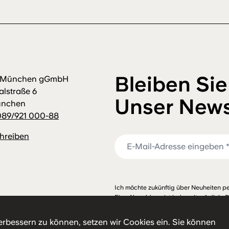
Bleiben Sie
m München gGmbH
alstraße 6
Unser News
ünchen
089/921 000-88
chreiben
Ich möchte zukünftig über Neuheiten pe
Eine Abmeldung ist jederzeit möglich. 
habe ich zur Kenntnis genommen.
erbessern zu können, setzen wir Cookies ein. Sie können