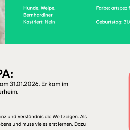
Hunde, Welpe,
Farbe:
artspezif
Bernhardiner
Kastriert:
Nein
Geburtstag:
31.
PA:
am 31.01.2026. Er kam im
erheim.
z und Verständnis die Welt zeigen. Als
bens und muss vieles erst lernen. Dazu