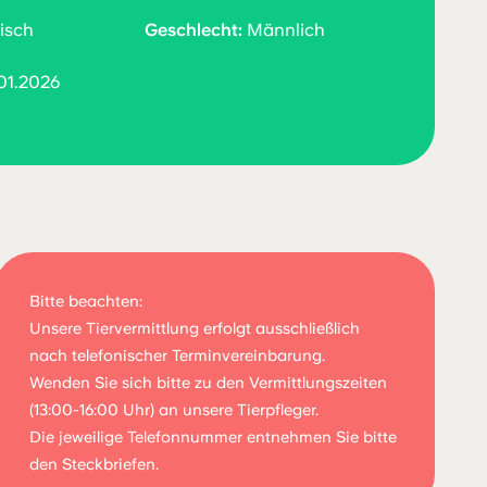
isch
Geschlecht:
Männlich
01.2026
Bitte beachten:
Unsere Tiervermittlung erfolgt ausschließlich
nach telefonischer Terminvereinbarung.
Wenden Sie sich bitte zu den Vermittlungszeiten
(13:00-16:00 Uhr) an unsere Tierpfleger.
Die jeweilige Telefonnummer entnehmen Sie bitte
den Steckbriefen.