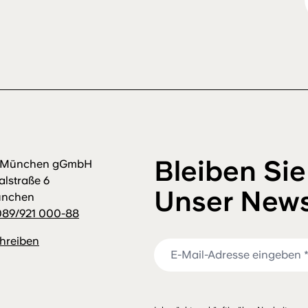
Bleiben Sie
m München gGmbH
alstraße 6
Unser News
ünchen
089/921 000-88
chreiben