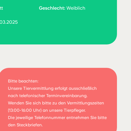
tt
Geschlecht:
Weiblich
03.2025
Bitte beachten:
Unsere Tiervermittlung erfolgt ausschließlich
nach telefonischer Terminvereinbarung.
Wenden Sie sich bitte zu den Vermittlungszeiten
(13:00-16:00 Uhr) an unsere Tierpfleger.
Die jeweilige Telefonnummer entnehmen Sie bitte
den Steckbriefen.