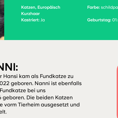
Katzen, Europäisch
Farbe:
schildpa
Kurzhaar
Kastriert:
Ja
Geburtstag:
01.
NNI:
r Hansi kam als Fundkatze zu
22 geboren. Nanni ist ebenfalls
 Fundkatze bei uns
geboren. Die beiden Katzen
e vorm Tierheim ausgesetzt und
lt.