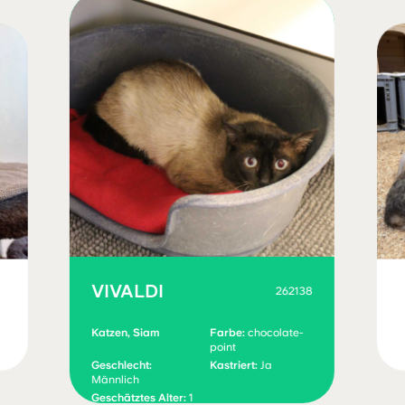
VIVALDI
262138
Katzen, Siam
Farbe:
chocolate-
point
Geschlecht:
Kastriert:
Ja
Männlich
Geschätztes Alter:
1