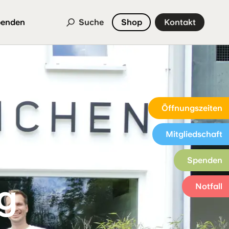
enden
Suche
Shop
Kontakt
Öffnungszeiten
Mitgliedschaft
Spenden
ig
Notfall