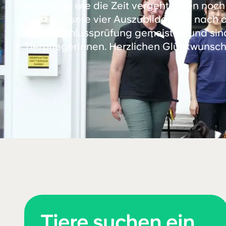
Wahnsinn wie die Zeit vergeht: Eben noch
haben unsere vier Auszubildenden nach dr
ihre Abschlussprüfung gemeistert und sind 
TierpflegerInnen. Herzlichen Glückwunsch
Tiere suchen ein