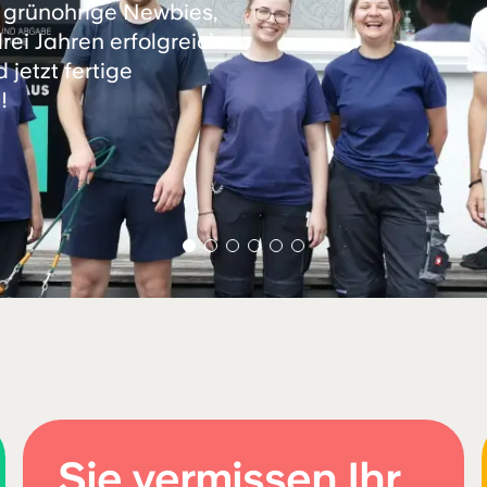
 grünohrige Newbies,
ei Jahren erfolgreich
jetzt fertige
!
Sie vermissen Ihr