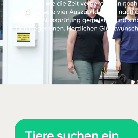
Wahnsinn wie die Zeit vergeht: Eben noch
haben unsere vier Auszubildenden nach dr
ihre Abschlussprüfung gemeistert und sind 
TierpflegerInnen. Herzlichen Glückwunsch
Tiere suchen ein