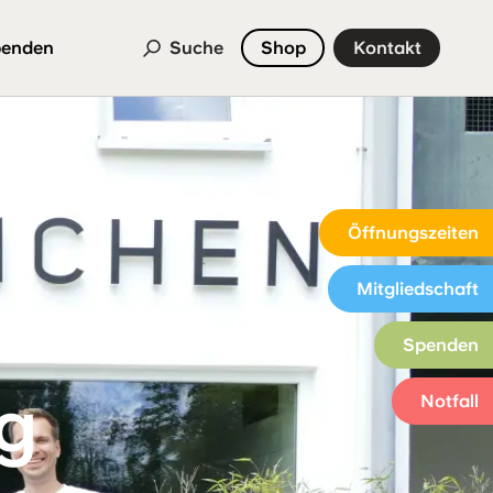
enden
Suche
Shop
Kontakt
Öffnungszeiten
Mitgliedschaft
Spenden
ig
Notfall