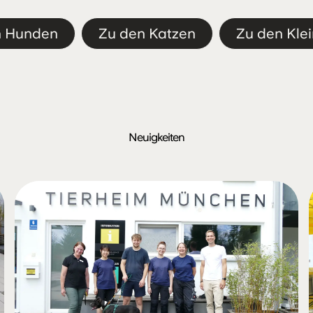
Geschlecht:
Kastriert:
Nein
Männlich
Geburtstag:
Größe:
mittel
n Hunden
Zu den Katzen
Zu den Klei
10.12.2025
Neuigkeiten