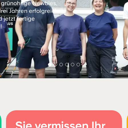
 grünohrige Newbies,
ei Jahren erfolgreich
jetzt fertige
!
Sie vermissen Ihr