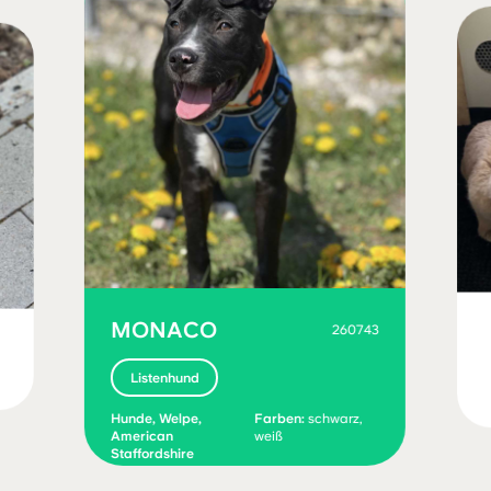
MONACO
260743
Listenhund
Hunde, Welpe,
Farben:
schwarz,
American
weiß
Staffordshire
Terrier