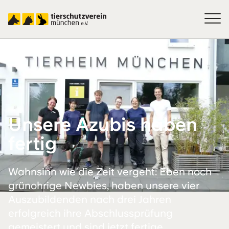
Unsere Azubis haben
fertig
Wahnsinn wie die Zeit vergeht: Eben noch
grünohrige Newbies, haben unsere vier
Auszubildenden nach drei Jahren
erfolgreich ihre Abschlussprüfung
gemeistert und sind jetzt fertige