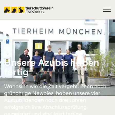
Unsere Azubis haben
fertig
Wahnsinn wie die Zeit vergeht: Eben noch
grünohrige Newbies, haben unsere vier
Auszubildenden nach drei Jahren
erfolgreich ihre Abschlussprüfung
gemeistert und sind jetzt fertige